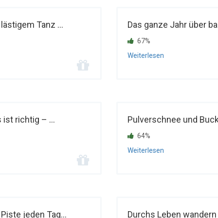
lästigem Tanz ...
Das ganze Jahr über bac
67%
Weiterlesen
st richtig – ...
Pulverschnee und Buck
64%
Weiterlesen
Piste jeden Tag...
Durchs Leben wandern De