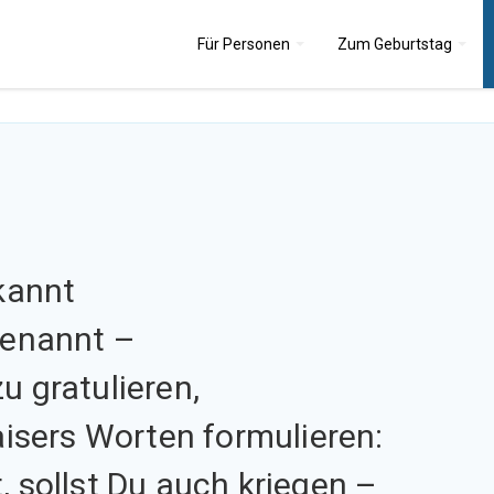
Für
Personen
Zum
Geburtstag
kannt
benannt –
u gratulieren,
aisers Worten formulieren:
, sollst Du auch kriegen –