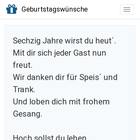
Geburtstagswünsche
Toggle
naviga
Sechzig Jahre wirst du heut´.
Mit dir sich jeder
Gast nun
freut.
Wir danken dir für Speis´ und
Trank.
Und loben dich mit frohem
Gesang.
Hoch sollst du leben.