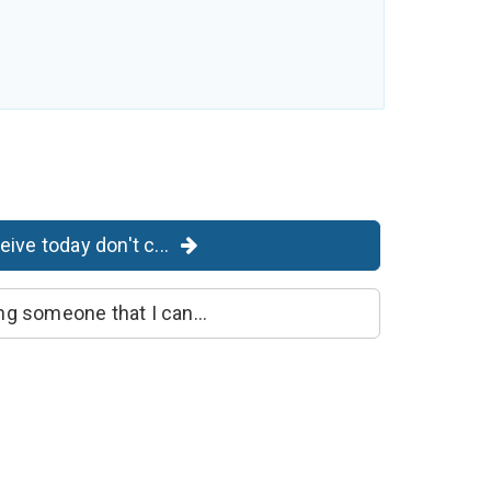
ive today don't c...
ng someone that I can...