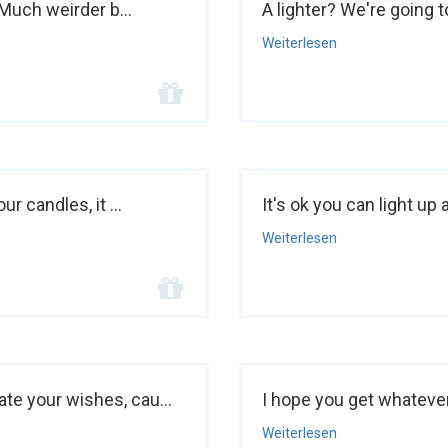
 Much weirder b...
A lighter? We're going t
Weiterlesen
r candles, it ...
It's ok you can light up 
Weiterlesen
te your wishes, cau...
I hope you get whatever
Weiterlesen