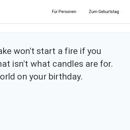
Für
Personen
Zum
Geburtstag
ake won't start
a fire if you
hat isn't what candles are for.
orld on your birthday.