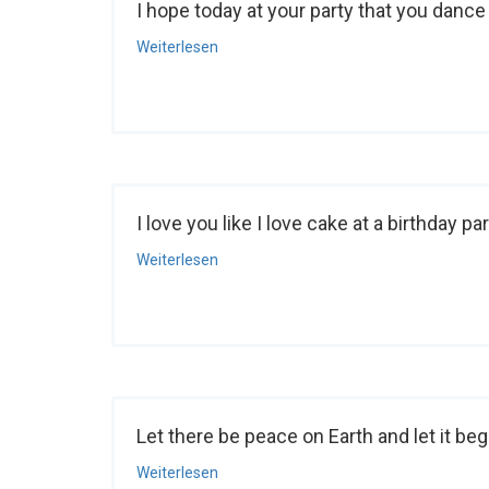
I hope today at your party that you dance 
Weiterlesen
I love you like I love cake at a birthday part
Weiterlesen
Let there be peace on Earth and let it begin
Weiterlesen