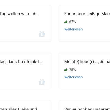
ag wollen wir dich...
Für unsere fleißige Ma
67%
Weiterlesen
g, dass Du strahlst...
Mein(e) liebe(r) ..., du 
75%
Weiterlesen
en alles Liebe und
Wir wünschen unserem