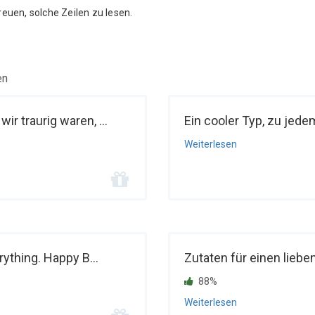
reuen, solche Zeilen zu lesen.
en
r traurig waren, ...
Ein cooler Typ, zu jedem
Weiterlesen
rything. Happy B...
Zutaten für einen liebe
88%
Weiterlesen